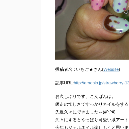
投稿者名 : いちご★さん(
Website
)
記事URL:
http://ameblo.jp/strawberry-1
お久しぶりです、こんばんは。
師走の忙しさですっかりネイルをする
先週久々にできました～(#^.^#)
久々にするとやっぱり可愛い系アート
今年もジェルネイル楽しもうと思いま