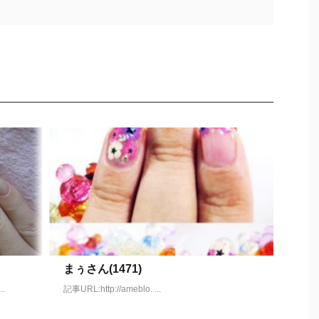
まぅさん(1471)
.
記事URL:http://ameblo. ...