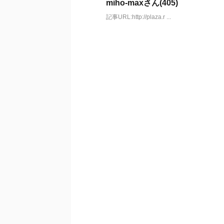
miho-maxさん(405)
記事URL:http://plaza.r ...