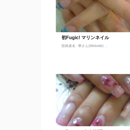
初Fugic! マリンネイル
投稿者名 : 華さん(Website) ...