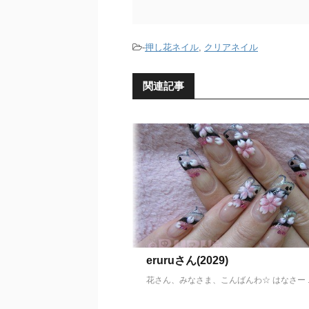
-
押し花ネイル
,
クリアネイル
関連記事
eruruさん(2029)
花さん、みなさま、こんばんわ☆ はなさー ..