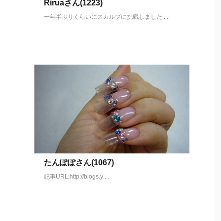
Riruaさん(1223)
一年半ぶりくらいにスカルプに挑戦しました ...
たんぽぽさん(1067)
記事URL:http://blogs.y ...