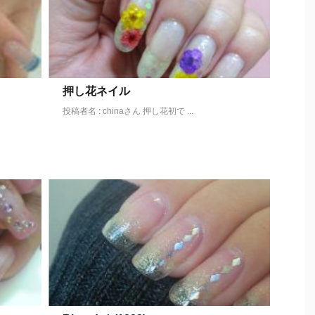
押し花ネイル
投稿者名 : chinaさん 押し花初で ...