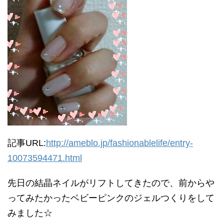
記事URL:
http://ameblo.jp/fashionablelife/entry-
10073594471.html
先日の結晶ネイルがリフトしてきたので、前からや
ってみたかったベビーピンクのジェルつくりをして
みました☆