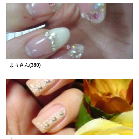
まぅさん(380)