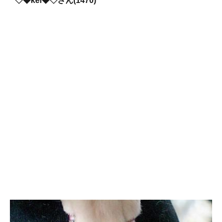
◇◆kei◆◇さん(1470)