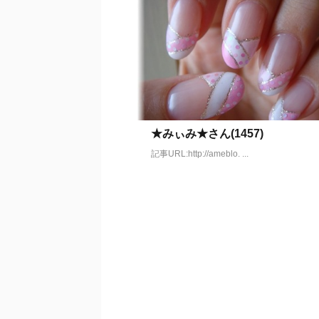
★みぃみ★さん(1457)
記事URL:http://ameblo. ...