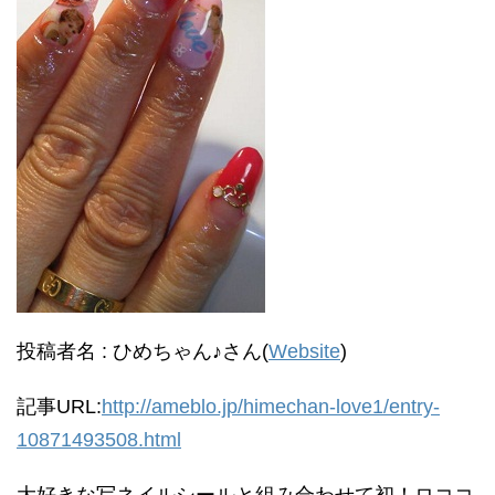
投稿者名 : ひめちゃん♪さん(
Website
)
記事URL:
http://ameblo.jp/himechan-love1/entry-
10871493508.html