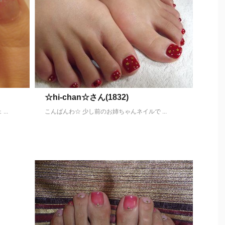
☆hi-chan☆さん(1832)
..
こんばんわ☆ 少し前のお姉ちゃんネイルで ...