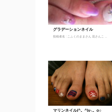
グラデーションネイル
投稿者名 : こふくのままさん 花さんこ ...
マリンネイル(^。^)y-.。o○