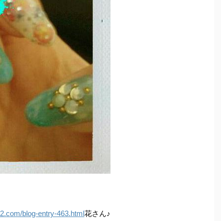
c2.com/blog-entry-463.html
花さん♪