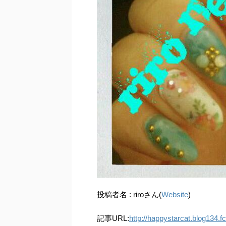
投稿者名 : riroさん(
Website
)
記事URL:
http://happystarcat.blog134.f