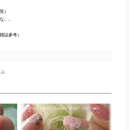
笑）
な。。
雑誌参考）
イル