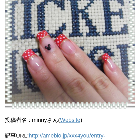
投稿者名 : minnyさん(
Website
)
記事URL:
http://ameblo.jp/xxx4you/entry-