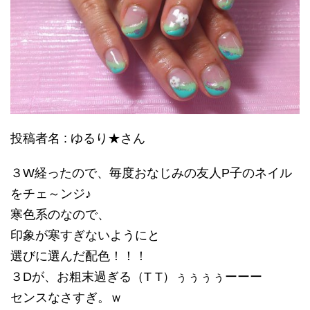
投稿者名 : ゆるり★さん
３W経ったので、毎度おなじみの友人P子のネイル
をチェ～ンジ♪
寒色系のなので、
印象が寒すぎないようにと
選びに選んだ配色！！！
３Dが、お粗末過ぎる（T T）ぅぅぅぅーーー
センスなさすぎ。ｗ