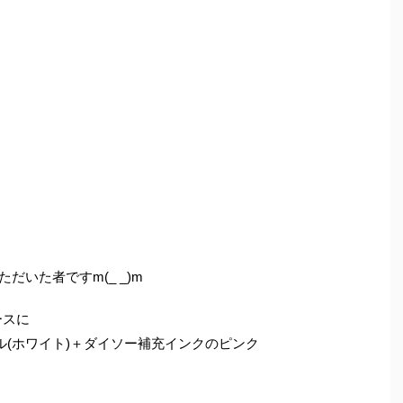
だいた者ですm(_ _)m
ースに
ル(ホワイト)＋ダイソー補充インクのピンク