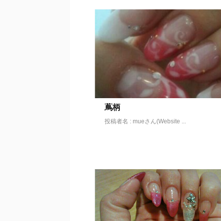
蔦柄
投稿者名 : mueさん(Website ...