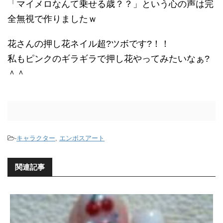
「マイメロなんて乗せる歳？？」という心の声は完
全無視で作りましたｗ
花さんの押し花ネイル超?ツボです?！！
私もピンクのギラギラで押し花やってみたいなぁ?
＾＾
-
キャラクター
,
エンボスアート
関連記事