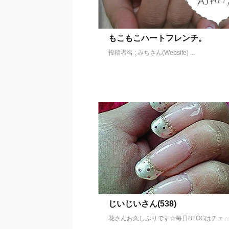
もこもこハートフレンチ。
投稿者名 : みちさん(Website) ...
じいじいさん(538)
花さんお久しぶりです☆毎日BLOGはチェ ..