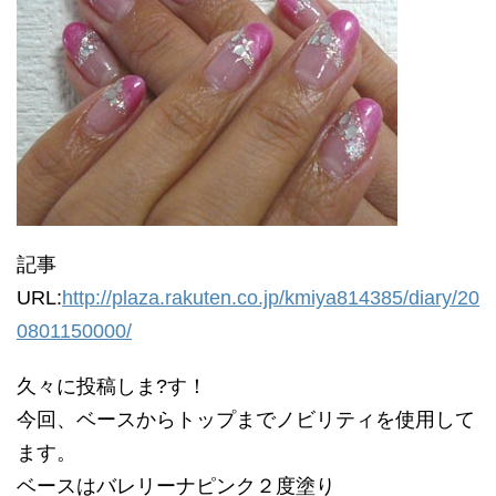
記事
URL:
http://plaza.rakuten.co.jp/kmiya814385/diary/20
0801150000/
久々に投稿しま?す！
今回、ベースからトップまでノビリティを使用して
ます。
ベースはバレリーナピンク２度塗り