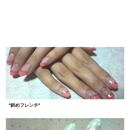
*斜めフレンチ*