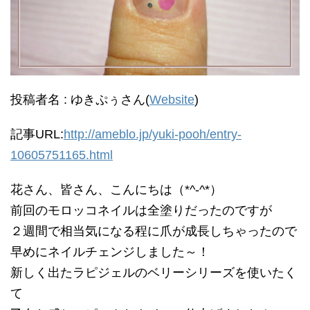
投稿者名 : ゆきぷぅさん(
Website
)
記事URL:
http://ameblo.jp/yuki-pooh/entry-
10605751165.html
花さん、皆さん、こんにちは（*^-^*）
前回のモロッコネイルは全塗りだったのですが
２週間で相当気になる程に爪が成長しちゃったので
早めにネイルチェンジしました～！
新しく出たラピジェルのベリーシリーズを使いたく
て