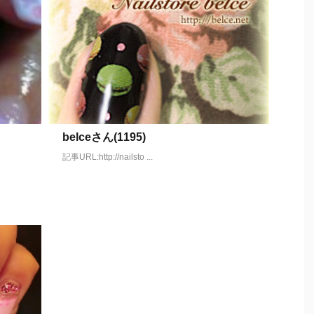
belceさん(1195)
記事URL:http://nailsto ...