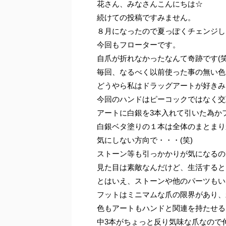
花さん、みなさんこんにちは☆
続けての投稿ですみません。
８月になったので夏っぽくチェンジし
今回もフローターです。
自爪が折れなかったなんて奇跡です(笑
毎回、なるべく以前使った事の無い色
どうやら私はドラッグアートが好きみ
今回のハンドはピーコックではなく交
アートに白銀を3本入れて引いた為か
白銀ベタ塗りの１本は全体のまとまり
気にしない方向で・・・(笑)
ストーン等も引っかかりが気になるの
見た目は素敵なんだけど、生活すると
とはいえ、ストーンや他のパーツもい
フットはミニマムな爪の限界があり、
色もアートもハンドと関連を持たせる
中3本がちょっと反り気味な爪なので