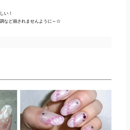
しい！
調など崩されませんように～☆